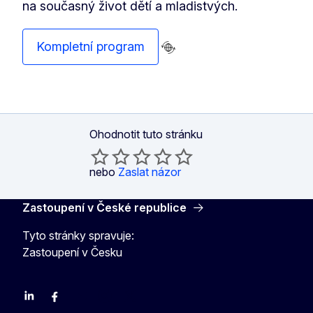
na současný život dětí a mladistvých.
Kompletní program
Ohodnotit tuto stránku
nebo
Zaslat názor
Zastoupení v České republice
Tyto stránky spravuje:
Zastoupení v Česku
Linkedin
Facebook
Youtube
Instagram
X