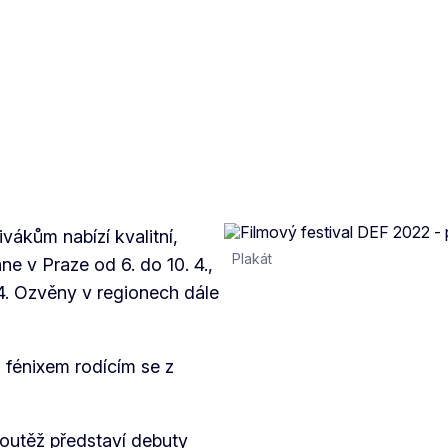
ivákům nabízí kvalitní,
Plakát
ne v Praze od 6. do 10. 4.,
. 4. Ozvěny v regionech dále
s fénixem rodícím se z
soutěž představí debuty