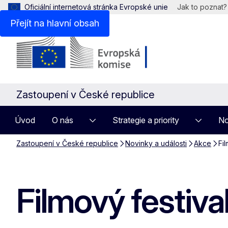
Oficiální internetová stránka Evropské unie
Jak to poznat?
Přejít na hlavní obsah
Zastoupení v České republice
Úvod
O nás
Strategie a priority
No
Zastoupení v České republice
Novinky a události
Akce
Fi
Filmový festiv