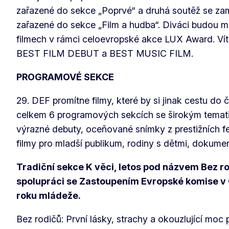
zařazené do sekce „Poprvé“ a druhá soutěž se zam
zařazené do sekce „Film a hudba“. Diváci budou m
filmech v rámci celoevropské akce LUX Award. Ví
BEST FILM DEBUT a BEST MUSIC FILM.
PROGRAMOVÉ SEKCE
29. DEF promítne filmy, které by si jinak cestu do 
celkem 6 programových sekcích se širokým tema
výrazné debuty, oceňované snímky z prestižních fe
filmy pro mladší publikum, rodiny s dětmi, dokument
Tradiční sekce K věci, letos pod názvem Bez ro
spolupráci se Zastoupením Evropské komise v
roku mládeže.
Bez rodičů: První lásky, strachy a okouzlující moc 