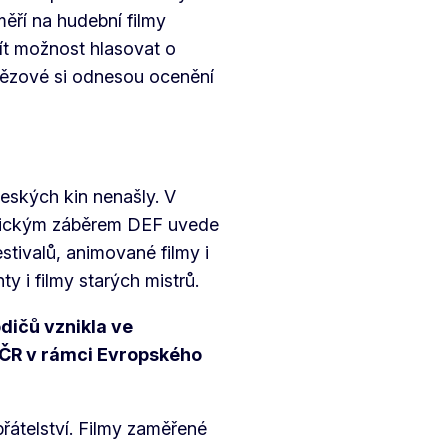
ěří na hudební filmy
ít možnost hlasovat o
tězové si odnesou ocenění
českých kin nenašly. V
tickým záběrem DEF uvede
stivalů, animované filmy i
y i filmy starých mistrů.
dičů vznikla ve
 ČR v rámci Evropského
přátelství. Filmy zaměřené