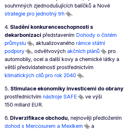
souhrnných zjednodušujících balíčků a Nové
strategie pro jednotný trh
.
4.
Sladění konkurenceschopnosti s
dekarbonizací
představením
Dohody o čistém
průmyslu
, aktualizovaného
rámce státní
podpory
, odvětvových
akčních plánů
pro
automobily, ocel a další kovy a chemické látky a
větší předvídatelností prostřednictvím
klimatických cílů pro rok 2040
.
5.
Stimulace ekonomiky investicemi do obrany
prostřednictvím
nástroje SAFE
ve výši
150 miliard EUR.
6.
Diverzifikace obchodu
, nejnověji předložením
dohod s Mercosurem a Mexikem
a