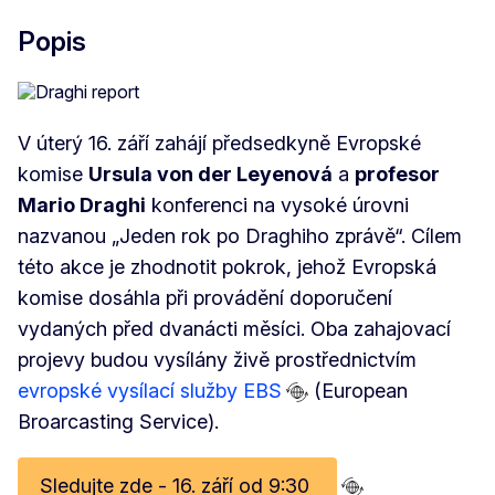
Popis
V úterý 16. září zahájí předsedkyně Evropské
komise
Ursula von der Leyenová
a
profesor
Mario Draghi
konferenci na vysoké úrovni
nazvanou „Jeden rok po Draghiho zprávě“. Cílem
této akce je zhodnotit pokrok, jehož Evropská
komise dosáhla při provádění doporučení
vydaných před dvanácti měsíci. Oba zahajovací
projevy budou vysílány živě prostřednictvím
evropské vysílací služby EBS
(European
Broarcasting Service).
Sledujte zde - 16. září od 9:30