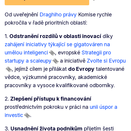
Od uveřejnění
Draghiho právy
Komise rychle
pokročila v řadě prioritních oblastí:
1.
Odstranění rozdílů v oblasti inovací
díky
zahájení iniciativy týkající se gigatováren na
umělou inteligenci
, evropské
Strategii pro
startupy a scaleupy
a iniciativě
Zvolte si Evropu
, jejímž cílem je přilákat
do Evropy
talentované
vědce, výzkumné pracovníky, akademické
pracovníky a vysoce kvalifikované odborníky.
2.
Zlepšení přístupu k financování
prostřednictvím pokroku v práci na
unii úspor a
investic
.
3.
Usnadnění života podnikům
přijetím šesti