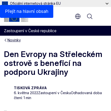
Oficiální internetová stránka EU
Přejít na hlavní obsah
Menu
Zastoupení v České republice
Novinky
Den Evropy na Střeleckém
ostrově s beneficí na
podporu Ukrajiny
TISKOVÁ ZPRÁVA
6. května 2022
Zastoupení v Česku
Odhadovaná doba
čtení: 1 min