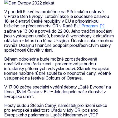
V pondělí 9. května proběhne na Střeleckém ostrově
v Praze Den Evropy. Letošní akce je současně oslavou
18 let členství České republiky v EU a připomínkou
blížícího se předsednictví ČR v Radě EU.
Program
začne ve 13:00 a potrvá do 22:00. Jeho tradiční součástí
jsou vystoupení umělců, besedy či workshopy k aktuálním
otázkám – letos i na téma Ukrajina. Účastníci akce mohou
rovněž Ukrajinu finančně podpořit prostřednictvím sbírky
společnosti Člověk v tísni.
Během odpoledne bude možné zprostředkovaně
navštívit celou řadu zemí – prezentovat je budou
infostánky přítomných velvyslanectví. Stánek Evropské
komise nabídne různé soutěže o hodnotné ceny, včetně
vstupenek na festival Colours of Ostrava.
V 17:00 začne speciální vydání debaty „Café Evropa“ na
téma „18 let Česka v EU – Jak dospělo naše členství v
Evropské unii?“.
Hosty budou Štěpán Černý, náměstek pro řízení sekce
pro evropské záležitosti Úřadu vlády ČR, poslanci
Evropského parlamentu Luděk Niedermayer (TOP