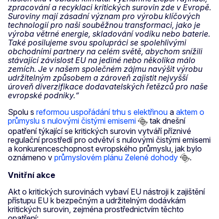
zpracování a recyklaci kritických surovin zde v Evropě.
Suroviny mají zásadní význam pro výrobu klíčových
technologií pro naši souběžnou transformaci, jako je
výroba větrné energie, skladování vodíku nebo baterie.
Také posilujeme svou spolupráci se spolehlivými
obchodními partnery na celém světě, abychom snížili
stávající závislost EU na jediné nebo několika málo
zemích. Je v našem společném zájmu navýšit výrobu
udržitelným způsobem a zároveň zajistit nejvyšší
úroveň diverzifikace dodavatelských řetězců pro naše
evropské podniky.“
Spolu s
reformou uspořádání trhu s elektřinou
a
aktem o
průmyslu s nulovými čistými emisemi
tak dnešní
opatření týkající se kritických surovin vytváří příznivé
regulační prostředí pro odvětví s nulovými čistými emisemi
a konkurenceschopnost evropského průmyslu, jak bylo
oznámeno v
průmyslovém plánu Zelené dohody
.
Vnitřní akce
Akt o kritických surovinách vybaví EU nástroji k zajištění
přístupu EU k bezpečným a udržitelným dodávkám
kritických surovin, zejména prostřednictvím těchto
opatření: