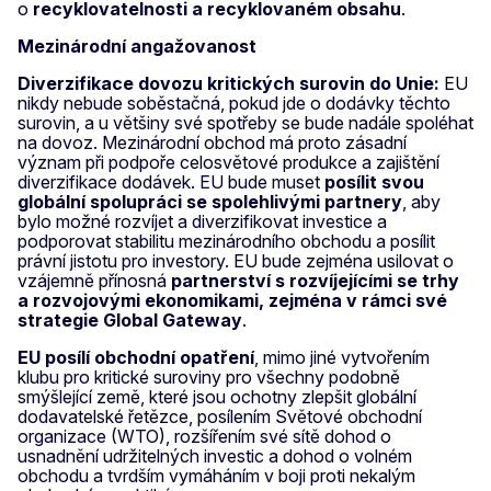
o
recyklovatelnosti a recyklovaném obsahu
.
Mezinárodní angažovanost
Diverzifikace dovozu kritických surovin do Unie:
EU
nikdy nebude soběstačná, pokud jde o dodávky těchto
surovin, a u většiny své spotřeby se bude nadále spoléhat
na dovoz. Mezinárodní obchod má proto zásadní
význam při podpoře celosvětové produkce a zajištění
diverzifikace dodávek. EU bude muset
posílit svou
globální spolupráci se spolehlivými partnery
, aby
bylo možné rozvíjet a diverzifikovat investice a
podporovat stabilitu mezinárodního obchodu a posílit
právní jistotu pro investory.
EU bude zejména usilovat o
vzájemně přínosná
partnerství s rozvíjejícími se trhy
a rozvojovými ekonomikami, zejména v rámci své
strategie Global Gateway
.
EU posílí obchodní opatření
, mimo jiné vytvořením
klubu pro kritické suroviny pro všechny podobně
smýšlející země, které jsou ochotny zlepšit globální
dodavatelské řetězce, posílením Světové obchodní
organizace (WTO), rozšířením své sítě dohod o
usnadnění udržitelných investic a dohod o volném
obchodu a tvrdším vymáháním v boji proti nekalým