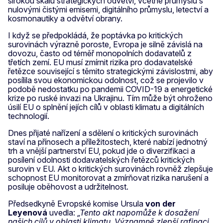
širokou škálu strategických odvětví, včetně průmyslu s
nulovými čistými emisemi, digitálního průmyslu, letectví a
kosmonautiky a odvětví obrany.
I když se předpokládá, že poptávka po kritických
surovinách výrazně poroste, Evropa je silně závislá na
dovozu, často od téměř monopolních dodavatelů z
třetích zemí. EU musí zmírnit rizika pro dodavatelské
řetězce související s těmito strategickými závislostmi, aby
posílila svou ekonomickou odolnost, což se projevilo v
podobě nedostatku po pandemii COVID-19 a energetické
krize po ruské invazi na Ukrajinu. Tím může být ohroženo
úsilí EU o splnění jejích cílů v oblasti klimatu a digitálních
technologií.
Dnes přijaté nařízení a sdělení o kritických surovinách
staví na přínosech a příležitostech, které nabízí jednotný
trh a vnější partnerství EU, pokud jde o diverzifikaci a
posílení odolnosti dodavatelských řetězců kritických
surovin v EU. Akt o kritických surovinách rovněž zlepšuje
schopnost EU monitorovat a zmírňovat rizika narušení a
posiluje oběhovost a udržitelnost.
Předsedkyně Evropské komise Ursula
von der
Leyenová
uvedla:
„Tento akt napomůže k dosažení
našich cílů v oblasti klimatu. Významně zlepší rafinaci,