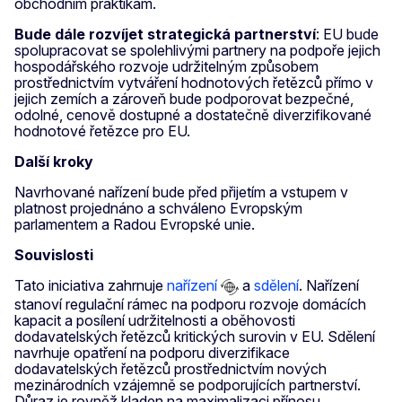
obchodním praktikám.
Bude dále rozvíjet strategická partnerství
: EU bude
spolupracovat se spolehlivými partnery na podpoře jejich
hospodářského rozvoje udržitelným způsobem
prostřednictvím vytváření hodnotových řetězců přímo v
jejich zemích a zároveň bude podporovat bezpečné,
odolné, cenově dostupné a dostatečně diverzifikované
hodnotové řetězce pro EU.
Další kroky
Navrhované nařízení bude před přijetím a vstupem v
platnost projednáno a schváleno Evropským
parlamentem a Radou Evropské unie.
Souvislosti
Tato iniciativa zahrnuje
nařízení
a
sdělení
. Nařízení
stanoví regulační rámec na podporu rozvoje domácích
kapacit a posílení udržitelnosti a oběhovosti
dodavatelských řetězců kritických surovin v EU. Sdělení
navrhuje opatření na podporu diverzifikace
dodavatelských řetězců prostřednictvím nových
mezinárodních vzájemně se podporujících partnerství.
Důraz je rovněž kladen na maximalizaci přínosu