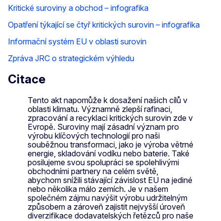
Kritické suroviny a obchod – infografika
Opatření týkající se čtyř kritických surovin – infografika
Informační systém EU v oblasti surovin
Zpráva JRC o strategickém výhledu
Citace
Tento akt napomůže k dosažení našich cílů v
oblasti klimatu. Významně zlepší rafinaci,
zpracování a recyklaci kritických surovin zde v
Evropě. Suroviny mají zásadní význam pro
výrobu klíčových technologií pro naši
souběžnou transformaci, jako je výroba větrné
energie, skladování vodíku nebo baterie. Také
posilujeme svou spolupráci se spolehlivými
obchodními partnery na celém světě,
abychom snížili stávající závislost EU na jediné
nebo několika málo zemích. Je v našem
společném zájmu navýšit výrobu udržitelným
způsobem a zároveň zajistit nejvyšší úroveň
diverzifikace dodavatelských řetězců pro naše