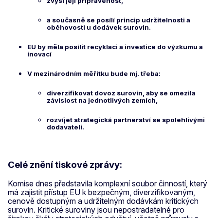
zvýší její připravenost,
a současně se posílí princip udržitelnosti a
oběhovosti u dodávek surovin.
EU by měla posílit recyklaci a investice do výzkumu a
inovací
V mezinárodním měřítku bude mj. třeba:
diverzifikovat dovoz surovin, aby se omezila
závislost na jednotlivých zemích,
rozvíjet strategická partnerství se spolehlivými
dodavateli.
Celé znění tiskové zprávy:
Komise dnes představila komplexní soubor činností, který
má zajistit přístup EU k bezpečným, diverzifikovaným,
cenově dostupným a udržitelným dodávkám kritických
surovin. Kritické suroviny jsou nepostradatelné pro