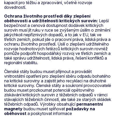
kapacit pro těžbu a zpracování, včetně rozvoje
dovedností.
Ochrana životního prostředí díky zlepšení
oběhovosti a udržitelnosti kritických surovin:
Lepší
bezpečnost a cenová dostupnost dodávek kritických
surovin musí jít ruku v ruce se zvýšeným úsilím o zmírnění
jakýchkoli nepříznivých dopadů, a to jak v EU, tak ve
třetích zemích, pokud jde o pracovní práva, lidská práva a
ochranu životního prostředí. Úsilí o zlepšení udržitelného
rozvoje hodnotových řetězců kritických surovin rovněž
pomůže podpořit hospodářský rozvoj ve třetích zemích a
také správu udržitelnosti, lidská práva, řešení konfliktů a
regionální stabilitu.
Členské státy budou muset přijmout a provádět
vnitrostátní opatření pro zlepšení sběru odpadu bohatého
na kritické suroviny a zajistit jeho recyklaci na druhotné
kritické suroviny. Členské státy a soukromí provozovatelé
budou muset prozkoumat potenciál opětovného
získávání kritických surovin z těžebních odpadů v rámci
stávajících těžebních činností, ale také ze starých skládek
těžebních odpadů. Výrobky obsahující
permanentní
magnety
budou muset splňovat
požadavky na
oběhovost
a poskytovat informace