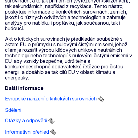
surovinách, a to jak primárních (vytěžených/sklizených),
tak sekundárních, například z recyklace. Tento nástroj
poskytuje informace o konkrétních surovinách, zemích,
jakož i o různých odvětvích a technologiích a zahrnuje
analýzy pro nabídku i poptávku, jak současnou, tak i
budoucí.
Akt o kritických surovinách je předkládán souběžně s
aktem EU o průmyslu s nulovými čistými emisemi, jehož
cílem je rozšířit výrobu klíčových uhlíkově neutrálních
technologií nebo technologií s nulovými čistými emisemi v
EU, aby vznikly bezpečné, udržitelné a
konkurenceschopné dodavatelské řetězce pro čistou
energii, a dosáhlo se tak cílů EU v oblasti klimatu a
energetiky.
Další informace
Evropské nařízení o kritických surovinách
Sdělení
Otázky a odpovědi
Informativní přehled