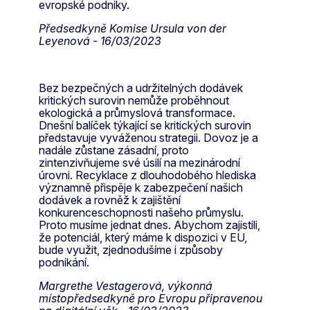
evropské podniky.
Předsedkyně Komise Ursula von der
Leyenová - 16/03/2023
Bez bezpečných a udržitelných dodávek
kritických surovin nemůže proběhnout
ekologická a průmyslová transformace.
Dnešní balíček týkající se kritických surovin
představuje vyváženou strategii. Dovoz je a
nadále zůstane zásadní, proto
zintenzivňujeme své úsilí na mezinárodní
úrovni. Recyklace z dlouhodobého hlediska
významně přispěje k zabezpečení našich
dodávek a rovněž k zajištění
konkurenceschopnosti našeho průmyslu.
Proto musíme jednat dnes. Abychom zajistili,
že potenciál, který máme k dispozici v EU,
bude využit, zjednodušíme i způsoby
podnikání.
Margrethe Vestagerová, výkonná
místopředsedkyně pro Evropu připravenou