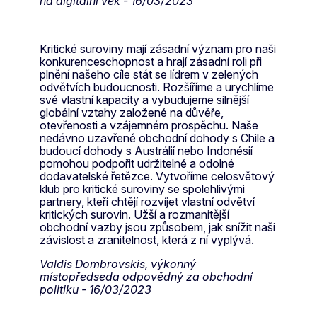
na digitální věk - 16/03/2023
Kritické suroviny mají zásadní význam pro naši
konkurenceschopnost a hrají zásadní roli při
plnění našeho cíle stát se lídrem v zelených
odvětvích budoucnosti. Rozšíříme a urychlíme
své vlastní kapacity a vybudujeme silnější
globální vztahy založené na důvěře,
otevřenosti a vzájemném prospěchu. Naše
nedávno uzavřené obchodní dohody s Chile a
budoucí dohody s Austrálií nebo Indonésií
pomohou podpořit udržitelné a odolné
dodavatelské řetězce. Vytvoříme celosvětový
klub pro kritické suroviny se spolehlivými
partnery, kteří chtějí rozvíjet vlastní odvětví
kritických surovin. Užší a rozmanitější
obchodní vazby jsou způsobem, jak snížit naši
závislost a zranitelnost, která z ní vyplývá.
Valdis Dombrovskis, výkonný
místopředseda odpovědný za obchodní
politiku - 16/03/2023