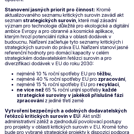
Stanovení jasných priorit pro činnost:
Kromě
aktualizovaného seznamu kritických surovin zavádí akt
seznam
strategických surovin
, které mají zásadní
význam pro technologie důležité pro ekologické a digitální
ambice Evropy a pro obranné a kosmické aplikace,
kterým hrozí potenciální rizika v oblasti dodávek v
budoucnu. Nařízení začleňuje tyto seznamy kritických i
strategických surovin do práva EU. Nařízení stanoví jasné
referenční hodnoty pro domácí kapacity v celém
strategickém dodavatelském řetězci surovin a pro
diverzifikaci dodávek v EU do roku 2030:
nejméně 10 % roční spotřeby EU pro
těžbu
,
nejméně 40 % roční spotřeby EU pro
zpracování
,
nejméně 15 % roční spotřeby EU pro
recyklaci
,
ne více než
65 % roční unijní spotřeby
každé
strategické suroviny v jakékoli příslušné fázi
zpracování
z jediné třetí země
Vytvoření bezpečných a odolných dodavatelských
řetězců kritických surovin v EU:
Akt sníží
administrativní zátěž a zjednoduší povolovací postupy
pro projekty v oblasti kritických surovin v EU. Kromě toho
bude pro vybrané strategické projekty k dispozici podpora