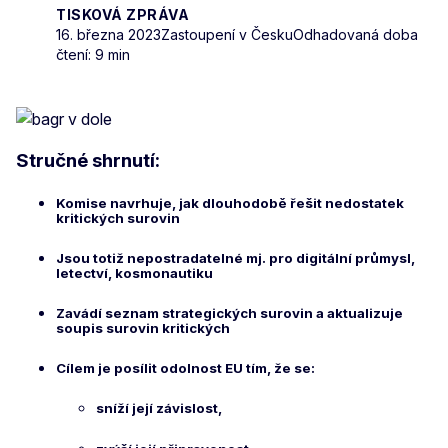
TISKOVÁ ZPRÁVA
16. března 2023
Zastoupení v Česku
Odhadovaná doba
čtení: 9 min
Stručné shrnutí:
Komise navrhuje, jak dlouhodobě řešit nedostatek
kritických surovin
Jsou totiž nepostradatelné mj. pro digitální průmysl,
letectví, kosmonautiku
Zavádí seznam strategických surovin a aktualizuje
soupis surovin kritických
Cílem je posílit odolnost EU tím, že se:
sníží její závislost,