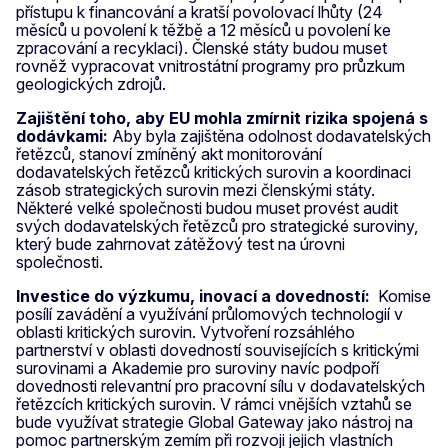
přístupu k financování a kratší povolovací lhůty (24
měsíců u povolení k těžbě a 12 měsíců u povolení ke
zpracování a recyklaci). Členské státy budou muset
rovněž vypracovat vnitrostátní programy pro průzkum
geologických zdrojů.
Zajištění toho, aby EU mohla zmírnit rizika spojená s
dodávkami:
Aby byla zajištěna odolnost dodavatelských
řetězců, stanoví zmíněný akt monitorování
dodavatelských řetězců kritických surovin a koordinaci
zásob strategických surovin mezi členskými státy.
Některé velké společnosti budou muset provést audit
svých dodavatelských řetězců pro strategické suroviny,
který bude zahrnovat zátěžový test na úrovni
společnosti.
Investice do výzkumu, inovací a dovedností:
Komise
posílí zavádění a využívání průlomových technologií v
oblasti kritických surovin. Vytvoření rozsáhlého
partnerství v oblasti dovedností souvisejících s kritickými
surovinami a Akademie pro suroviny navíc podpoří
dovednosti relevantní pro pracovní sílu v dodavatelských
řetězcích kritických surovin. V rámci vnějších vztahů se
bude využívat strategie Global Gateway jako nástroj na
pomoc partnerským zemím při rozvoji jejich vlastních