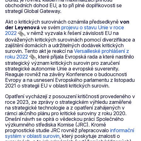
obchodních dohod EU, a to při plné doplňkovosti se
strategií Global Gateway.
Akt o kritických surovinách oznámila předsedkyně
von
der Leyenová
ve svém
projevu o stavu Unie v roce
2022
, v němž vyzvala k řešení závislosti EU na
dovážených kritických surovinách pomocí diverzifikace a
zajištění domácích a udržitelných dodávek kritických
surovin. Tento akt je reakcí na
Versailleské prohlášení z
roku 2022
, které přijala Evropská rada a které nastínilo
strategický význam kritických surovin pro zaručení
strategické autonomie Unie a evropské suverenity.
Reaguje rovněž na závěry Konference o budoucnosti
Evropy a na usnesení Evropského parlamentu z listopadu
2021 o strategii EU v oblasti kritických surovin.
Opatření vycházejí z posouzení kritičnosti provedeného v
roce 2023, ze zprávy o strategickém výhledu zaměřené
na strategické technologie a z opatření zahájených v
rámci akčního plánu pro kritické suroviny z roku 2020.
Dnešní návrh se opírá o vědeckou práci Společného
výzkumného střediska Komise (JRC). Kromě
prognostické studie JRC rovněž přepracovalo
informační
systém v oblasti surovin
, který poskytuje znalosti o