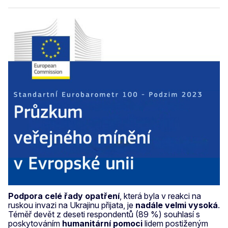
Podpora celé řady opatření
, která byla v reakci na
ruskou invazi na Ukrajinu přijata, je
nadále velmi vysoká
.
Téměř devět z deseti respondentů (89 %) souhlasí s
poskytováním
humanitární pomoci
lidem postiženým