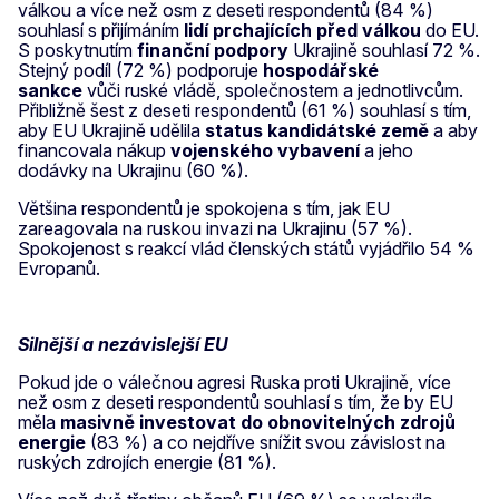
válkou a více než osm z deseti respondentů (84 %)
souhlasí s přijímáním
lidí prchajících před válkou
do EU.
S poskytnutím
finanční podpory
Ukrajině souhlasí 72 %.
Stejný podíl (72 %) podporuje
hospodářské
sankce
vůči ruské vládě, společnostem a jednotlivcům.
Přibližně šest z deseti respondentů (61 %) souhlasí s tím,
aby EU Ukrajině udělila
status kandidátské země
a aby
financovala nákup
vojenského vybavení
a jeho
dodávky na Ukrajinu (60 %).
Většina respondentů je spokojena s tím, jak EU
zareagovala na ruskou invazi na Ukrajinu (57 %).
Spokojenost s reakcí vlád členských států vyjádřilo 54 %
Evropanů.
Silnější a nezávislejší EU
Pokud jde o válečnou agresi Ruska proti Ukrajině, více
než osm z deseti respondentů souhlasí s tím, že by EU
měla
masivně investovat do obnovitelných zdrojů
energie
(83 %) a co nejdříve snížit svou závislost na
ruských zdrojích energie (81 %).