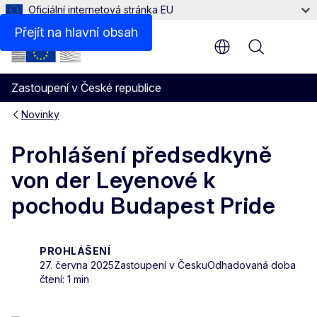
Oficiální internetová stránka EU
Přejít na hlavní obsah
Menu
Zastoupení v České republice
Novinky
Prohlášení předsedkyně
von der Leyenové k
pochodu Budapest Pride
PROHLÁŠENÍ
27. června 2025
Zastoupení v Česku
Odhadovaná doba
čtení: 1 min