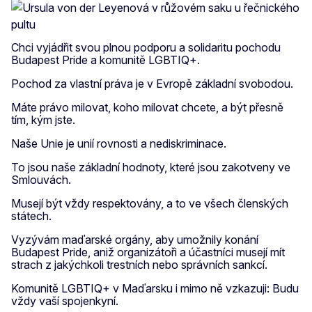
Chci vyjádřit svou plnou podporu a solidaritu pochodu
Budapest Pride a komunitě LGBTIQ+.
Pochod za vlastní práva je v Evropě základní svobodou.
Máte právo milovat, koho milovat chcete, a být přesně
tím, kým jste.
Naše Unie je unií rovnosti a nediskriminace.
To jsou naše základní hodnoty, které jsou zakotveny ve
Smlouvách.
Musejí být vždy respektovány, a to ve všech členských
státech.
Vyzývám maďarské orgány, aby umožnily konání
Budapest Pride, aniž organizátoři a účastníci musejí mít
strach z jakýchkoli trestních nebo správních sankcí.
Komunitě LGBTIQ+ v Maďarsku i mimo ně vzkazuji: Budu
vždy vaší spojenkyní.