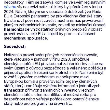
nedostatky. Těmi se zabývá Komise ve svém legislativním
návrhu
na revizi nařízení, který byl předložen v lednu
2024. Návrh, kterým se v současné době zabývá Rada
EU a Evropský parlament, by pro všechny členské státy
EU stanovil povinnost zavést mechanismus prověřování
přímých zahraničních investic, zavedl by minimální úroveň
harmonizace
vnitrostátních právních předpisů v oblasti
prověřování v celé EU a zajistil by procesní zlepšení
mechanismu spolupráce.
Souvislosti
Nařízení o prověřování přímých zahraničních investic,
které vstoupilo v platnost v říjnu 2020, umožňuje
členským státům EU přezkoumat zahraniční investice na
svém území z důvodu bezpečnosti a veřejného pořádku a
přijmout opatření k řešení konkrétních rizik. Nařízením byl
rovněž vytvořen mechanismus spolupráce mezi
Evropskou komisí a prověřovacími orgány členských
států, který umožňuje výměnu informací o jednotlivých
transakcích přímých zahraničních investic v jednom
členském státě s cílem identifikovat možná rizika pro
bezpečnost nebo veřejný pořádek pro ostatní členské
státy nebo pro programy na úrovni EU.