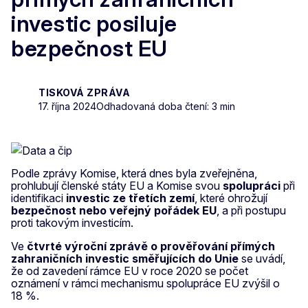
investic posiluje
bezpečnost EU
TISKOVÁ ZPRÁVA
17. října 2024
Odhadovaná doba čtení: 3 min
Podle zprávy Komise, která dnes byla zveřejněna,
prohlubují členské státy EU a Komise svou
spolupráci
při
identifikaci
investic ze třetích zemí
, které ohrožují
bezpečnost nebo veřejný pořádek EU
, a při postupu
proti takovým investicím.
Ve
čtvrté výroční zprávě o prověřování přímých
zahraničních investic směřujících do Unie
se uvádí,
že od zavedení rámce EU v roce 2020 se počet
oznámení v rámci mechanismu spolupráce EU zvýšil o
18 %.