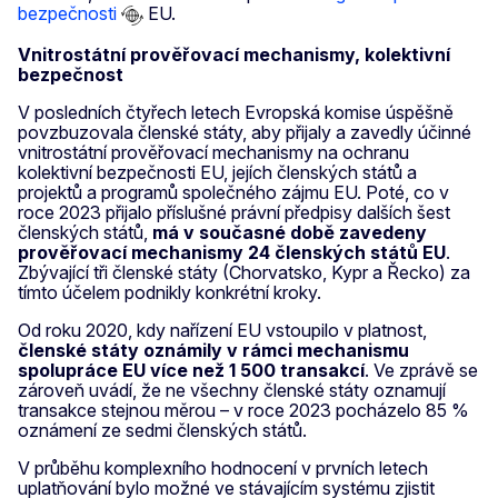
bezpečnosti
EU.
Vnitrostátní prověřovací mechanismy, kolektivní
bezpečnost
V posledních čtyřech letech Evropská komise úspěšně
povzbuzovala členské státy, aby přijaly a zavedly účinné
vnitrostátní prověřovací mechanismy na ochranu
kolektivní bezpečnosti EU, jejích členských států a
projektů a programů společného zájmu EU. Poté, co v
roce 2023 přijalo příslušné právní předpisy dalších šest
členských států,
má v současné době zavedeny
prověřovací mechanismy 24 členských států EU
.
Zbývající tři členské státy (Chorvatsko, Kypr a Řecko) za
tímto účelem podnikly konkrétní kroky.
Od roku 2020, kdy nařízení EU vstoupilo v platnost,
členské státy oznámily v rámci mechanismu
spolupráce EU více než 1 500 transakcí
. Ve zprávě se
zároveň uvádí, že ne všechny členské státy oznamují
transakce stejnou měrou – v roce 2023 pocházelo 85 %
oznámení ze sedmi členských států.
V průběhu komplexního hodnocení v prvních letech
uplatňování bylo možné ve stávajícím systému zjistit