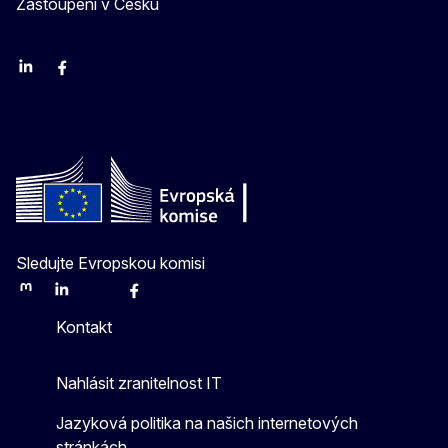
Zastoupení v Česku
Linkedin
Facebook
Youtube
Instagram
X
Sledujte Evropskou komisi
Mastodon
LinkedIn
Bluesky
Facebook
Youtube
Other
Kontakt
Nahlásit zranitelnost IT
Jazyková politika na našich internetových
stránkách