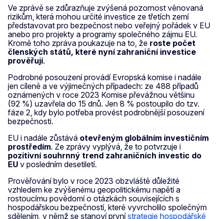
Ve zprávě se zdůrazňuje zvýšená pozornost věnovaná
rizikům, která mohou určité investice ze třetích zemí
představovat pro bezpečnost nebo veřejný pořádek v EU
anebo pro projekty a programy společného zájmu EU.
Kromě toho zpráva poukazuje na to, že
roste počet
členských států, které nyní zahraniční investice
prověřují
.
Podrobné posouzení provádí Evropská komise i nadále
jen cíleně a ve výjimečných případech: ze 488 případů
oznámených v roce 2023 Komise převážnou většinu
(92 %) uzavřela do 15 dnů. Jen 8 % postoupilo do tzv.
fáze 2, kdy bylo potřeba provést podrobnější posouzení
bezpečnosti.
EU i nadále zůstává
otevřeným globálním investičním
prostředím
. Ze zprávy vyplývá, že to potvrzuje i
pozitivní souhrnný trend zahraničních investic do
EU
v posledním desetiletí.
Prověřování bylo v roce 2023 obzvláště důležité
vzhledem ke zvýšenému geopolitickému napětí a
rostoucímu povědomí o otázkách souvisejících s
hospodářskou bezpečností, které vyvrcholilo společným
sdělením, v němž se stanoví první
strategie hospodářské