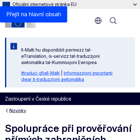
Oficiální internetová stránka EU
Přejít na hlavní obsah
Menu
Il-Malti hu disponibbli permezz tal-
eTranslation, is-servizz tat-traduzzjoni
awtomatika tal-Kummissjoni Ewropea.
Ittraduċi għall-Malti
|
Informazzjoni importanti
dwar it-traduzzjoni awtomatika
Zastoupení v České republice
Novinky
Spolupráce při prověřování
přímých zahraničních