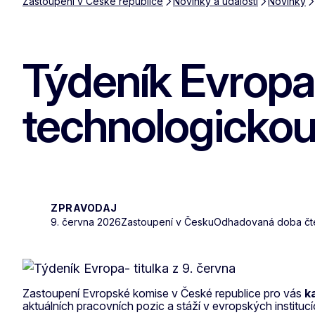
Zastoupení v České republice
Novinky a události
Novinky
Týdeník Evropa:
technologickou
ZPRAVODAJ
9. června 2026
Zastoupení v Česku
Odhadovaná doba čten
Zastoupení Evropské komise v České republice pro vás
k
aktuálních pracovních pozic a stáží v evropských instituc