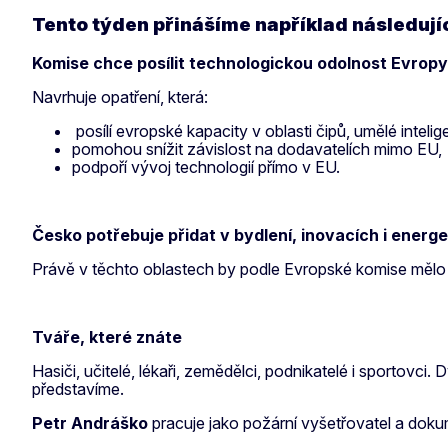
Tento týden přinášíme například následují
Komise chce posílit technologickou odolnost Evrop
Navrhuje opatření, která:
posílí evropské kapacity v oblasti čipů, umělé intel
pomohou snížit závislost na dodavatelích mimo EU,
podpoří vývoj technologií přímo v EU.
Česko potřebuje přidat v bydlení, inovacích i energ
Právě v těchto oblastech by podle Evropské komise mělo 
Tváře, které znáte
Hasiči, učitelé, lékaři, zemědělci, podnikatelé i sportovc
představíme.
Petr Andráško
pracuje jako požární vyšetřovatel a doku