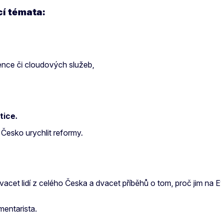
cí témata:
y
igence či cloudových služeb,
etice.
Česko urychlit reformy.
i. Dvacet lidí z celého Česka a dvacet příběhů o tom, proč jim 
mentarista.