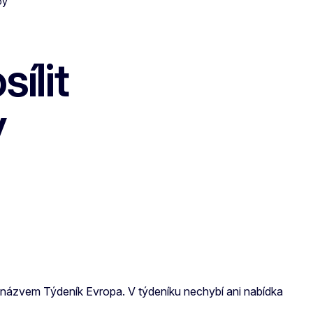
py
ílit
y
 názvem Týdeník Evropa. V týdeníku nechybí ani nabídka