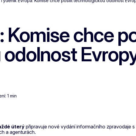
Týdeník Evropa: Komise chce posílit technologickou odolnost Evro
 Komise chce pos
 odolnost Evrop
í: 1 min
aždé úterý
připravuje nové vydání informačního zpravodaje s
ích a agenturách.