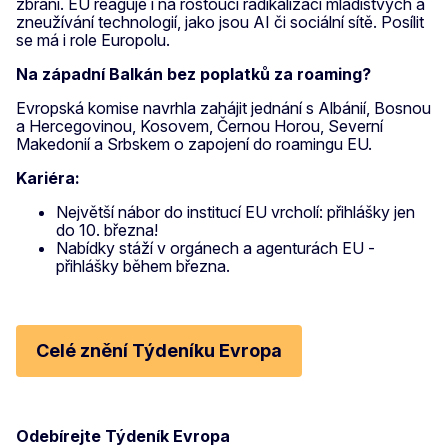
zbraní. EU reaguje i na rostoucí radikalizaci mladistvých a
zneužívání technologií, jako jsou AI či sociální sítě. Posílit
se má i role Europolu.
Na západní Balkán bez poplatků za roaming?
Evropská komise navrhla zahájit jednání s Albánií, Bosnou
a Hercegovinou, Kosovem, Černou Horou, Severní
Makedonií a Srbskem o zapojení do roamingu EU.
Kariéra:
Největší nábor do institucí EU vrcholí: přihlášky jen
do 10. března!
Nabídky stáží v orgánech a agenturách EU -
přihlášky během března.
Celé znění Týdeníku Evropa
Odebírejte Týdeník Evropa