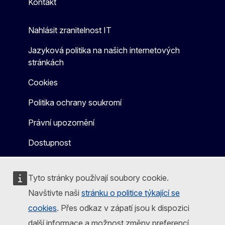
Kontakt
Nahlásit zranitelnost IT
Jazyková politika na našich internetových
stránkách
Cookies
Politika ochrany soukromí
Právní upozornění
Dostupnost
Tyto stránky používají soubory cookie.
Navštivte naši
stránku o politice týkající se
cookies
. Přes odkaz v zápatí jsou k dispozici
další informace a možnost změny preferencí.