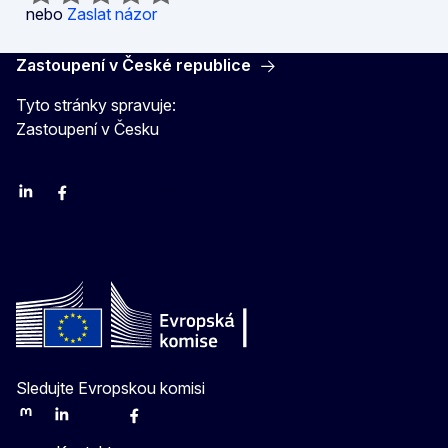
nebo
Zaslat názor
Zastoupení v České republice
Tyto stránky spravuje:
Zastoupení v Česku
Linkedin
Facebook
Youtube
Instagram
X
Sledujte Evropskou komisi
Mastodon
LinkedIn
Bluesky
Facebook
Youtube
Other