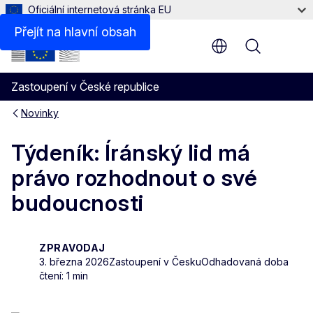
Oficiální internetová stránka EU
Přejít na hlavní obsah
Menu
Zastoupení v České republice
Novinky
Týdeník: Íránský lid má
právo rozhodnout o své
budoucnosti
ZPRAVODAJ
3. března 2026
Zastoupení v Česku
Odhadovaná doba
čtení: 1 min