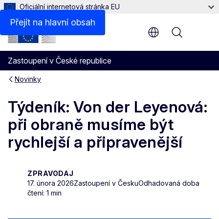
Oficiální internetová stránka EU
Přejít na hlavní obsah
Menu
Zastoupení v České republice
Novinky
Týdeník: Von der Leyenová:
při obraně musíme být
rychlejší a připravenější
ZPRAVODAJ
17. února 2026
Zastoupení v Česku
Odhadovaná doba
čtení: 1 min