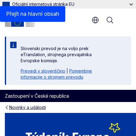
Oficiální internetová stránka EU
Přejít na hlavní obsah
Menu
Slovenski prevod je na voljo prek
eTranslation, strojnega prevajalnika
Evropske komisije.
Prevedi v slovenščino
|
Pomembne
informacije o strojnem prevodu
Zastoupení v České republice
Novinky a události
Týdeník Evropa