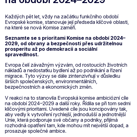
Každých pět let, vždy na začátku funkčního období
Evropské komise, stanovuje její předseda klíčové oblasti,
na které se nová Komise zaměří.
Seznamte se s prioritami Komise na období 2024–
2029, od obrany a bezpečnosti přes udržitelnou
prosperitu až po demokracii a sociální
spravedlnost.
Evropa čelí závažným výzvám, od rostoucích životních
nákladů a nedostatku bydlení až po podnikání a řízení
migrace. Tyto výzvy se dále zintenzivňují v důsledku
širších společenských, environmentálních,
bezpečnostních a ekonomických změn.
V reakci na to stanovila Evropská komise ambiciózní cíle
na období 2024–2029 a další roky. Řídila se při tom sedmi
klíčovými prioritami. Uvedené cíle jsou koncipovány tak,
aby vedly k vytvoření rychlejší, jednodušší a jednotnější
Unie, která podporuje své občany a podniky, přijímá
rozhodná opatření tam, kde mohou mít největší dopad, a
prosazuje společné ambice.