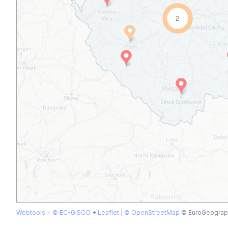
2
Webtools
+
© EC-GISCO
+
Leaflet
|
© OpenStreetMap
© EuroGeographi