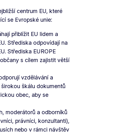
jbližší centrum EU, které
cí se Evropské unie:
ají přiblížit EU lidem a
EU. Střediska odpovídají na
h EU. Střediska EUROPE
čany s cílem zajistit větší
dporují vzdělávání a
í širokou škálu dokumentů
mickou obec, aby se
ích, moderátorů a odborníků
íci, právníci, konzultanti),
kusích nebo v rámci návštěv