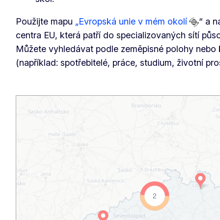
Použijte mapu
„Evropská unie v mém okolí
“ a n
centra EU, která patří do specializovaných sítí pů
Můžete vyhledávat podle zeměpisné polohy nebo 
(například: spotřebitelé, práce, studium, životní pros
2