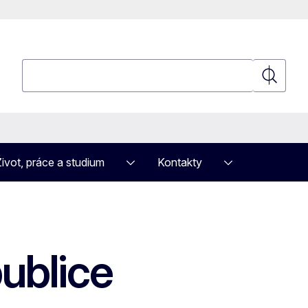
Hledat
ynulovat
Hledat
Poloha
Život, práce a studium
Kontakty
Zvětšit
Zmenšit
elá obrazovka
ublice
Tisk