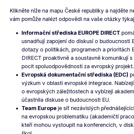
Klikněte níže na mapu České republiky a najděte ne
vám pomůže nalézt odpovědi na vaše otázky týkají
Informační střediska EUROPE DIRECT
pomáh
usnadňují zapojení do diskusí o budoucnosti 
dotazy o politikách, programech a prioritác
DIRECT proaktivně a soustavně komunikují s ob
pocit spoluodpovědnosti za evropský projekt.
Evropská dokumentační střediska (EDC)
po
výzkum v oblasti evropské integrace. Nabízej
o evropských záležitostech a vybízejí akade
účastnila diskuse o budoucnosti EU.
Team Europe
je síť nezávislých přednášejíc
na evropskou problematiku (akademičtí pracovn
kteří mohou vystoupit na konferencích, v dis
škol.