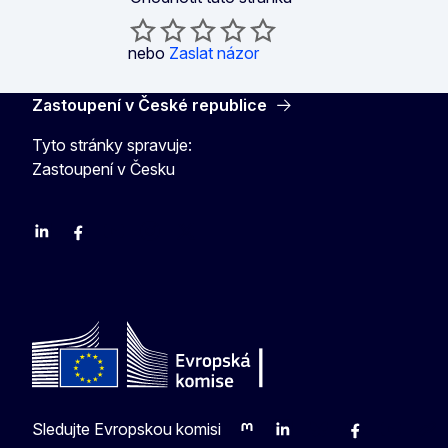
nebo
Zaslat názor
Zastoupení v České republice
Tyto stránky spravuje:
Zastoupení v Česku
Linkedin
Facebook
Youtube
Instagram
X
Sledujte Evropskou komisi
Mastodon
LinkedIn
Bluesky
Facebook
Youtube
Othe