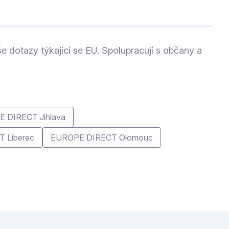
do současného dění v EU a diskuse
o budoucnosti EU.
 dotazy týkající se EU. Spolupracují s občany a
 DIRECT Jihlava
 Liberec
EUROPE DIRECT Olomouc