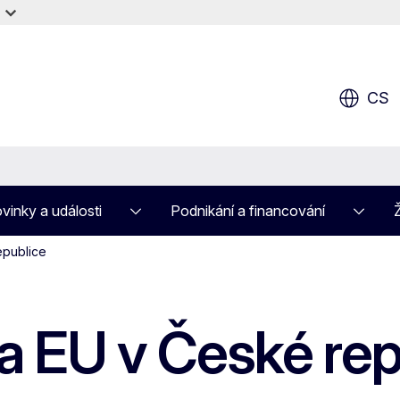
CS
V
vinky a události
Podnikání a financování
epublice
C
ra EU v České rep