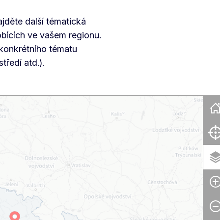
ajděte další tématická
sobících ve vašem regionu.
konkrétního tématu
tředí atd.).
Skip map