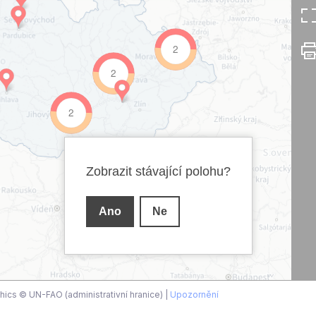
2
2
2
Zobrazit stávající polohu?
Ano
Ne
cs © UN-FAO (administrativní hranice) |
Upozornění