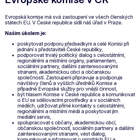
Evropská komise má svá zastoupení ve všech členských
státech EU. V České republice sídlí náš úřad v Praze.
Naším úkolem je:
poskytovat podporu předsedkyni a celé Komisi při
jednání s představiteli České republiky,
podporovat trvalý politický dialog s celostátními,
regionálními a místními orgány, parlamentem,
sociálními partnery, dalšími zainteresovanými
stranami, akademickou obcí a občanskou
společností. Zastoupení připravuje a podporuje
návštěvy členů a vyšších úředníků Komise a
případně Evropské služby pro vnější činnost,
být hlasem Komise v České republice a komunikovat
o EU se sdělovacími prostředky a v sociálních
médiích, udržovat přímé kontakty s celostátními,
regionálními a místními médii a poskytovat jim
mediální servis,
spolupracovat s občany, akademickou obcí,
občanskou společností, sociálním partnery a dalšími
zainteresovanými stranami, vést dialog,
komunikovat a informovat o prioritách EU a