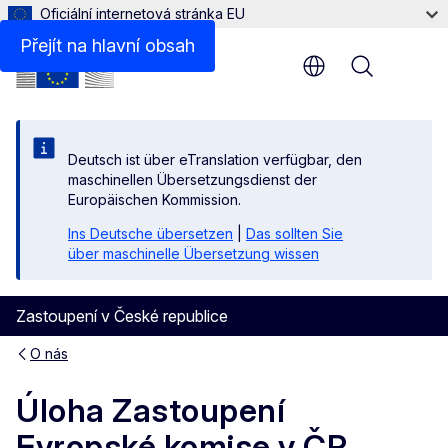
Oficiální internetová stránka EU
Přejít na hlavní obsah
Menu
Deutsch ist über eTranslation verfügbar, den
maschinellen Übersetzungsdienst der
Europäischen Kommission.
Ins Deutsche übersetzen
|
Das sollten Sie
über maschinelle Übersetzung wissen
Zastoupení v České republice
O nás
Úloha Zastoupení
Evropské komise v ČR