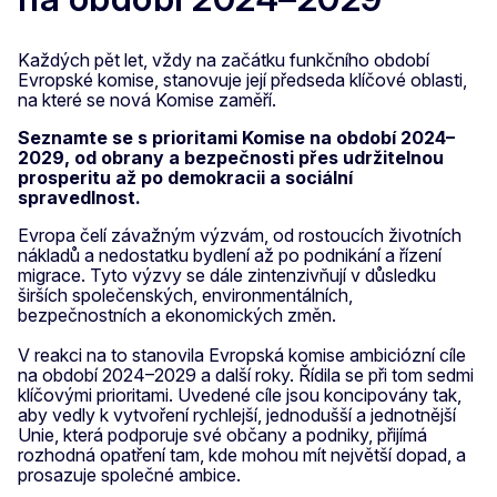
Každých pět let, vždy na začátku funkčního období
Evropské komise, stanovuje její předseda klíčové oblasti,
na které se nová Komise zaměří.
Seznamte se s prioritami Komise na období 2024–
2029, od obrany a bezpečnosti přes udržitelnou
prosperitu až po demokracii a sociální
spravedlnost.
Evropa čelí závažným výzvám, od rostoucích životních
nákladů a nedostatku bydlení až po podnikání a řízení
migrace. Tyto výzvy se dále zintenzivňují v důsledku
širších společenských, environmentálních,
bezpečnostních a ekonomických změn.
V reakci na to stanovila Evropská komise ambiciózní cíle
na období 2024–2029 a další roky. Řídila se při tom sedmi
klíčovými prioritami. Uvedené cíle jsou koncipovány tak,
aby vedly k vytvoření rychlejší, jednodušší a jednotnější
Unie, která podporuje své občany a podniky, přijímá
rozhodná opatření tam, kde mohou mít největší dopad, a
prosazuje společné ambice.