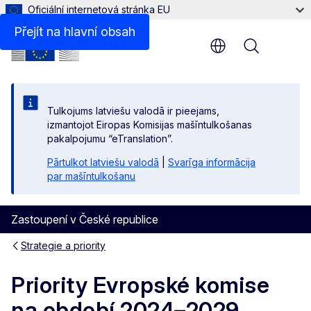
Oficiální internetová stránka EU
Přejít na hlavní obsah
Menu
Tulkojums latviešu valodā ir pieejams,
izmantojot Eiropas Komisijas mašīntulkošanas
pakalpojumu “eTranslation”.
Pārtulkot latviešu valodā
|
Svarīga informācija
par mašīntulkošanu
Zastoupení v České republice
Strategie a priority
Priority Evropské komise
na období 2024–2029