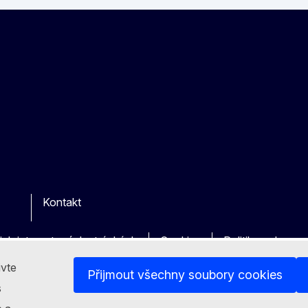
Kontakt
r
šich internetových stránkách
Cookies
Politika ochrany
ivte
Přijmout všechny soubory cookies
s