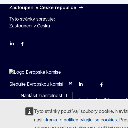
Zastoupení v České republice
Tyto stránky spravuje:
Zastoupení v Česku
Linkedin
Facebook
Youtube
Instagram
X
Sledujte Evropskou komisi
Mastodon
LinkedIn
Bluesky
Facebook
Youtube
Othe
Nahlásit zranitelnost IT
Jazyková politika na na
Tyto stránky používají soubory cookie. Navšt
naši
stránku o politice týkající se cookies
. Pře